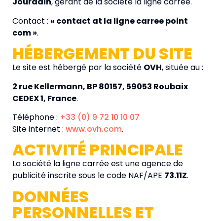
Jourdain
, gérant de la société la ligne carrée.
Contact :
« contact at la ligne carree point
com »
.
HÉBERGEMENT DU SITE
Le site est hébergé par la société
OVH
, située au :
2 rue Kellermann, BP 80157, 59053 Roubaix
CEDEX 1, France
.
Téléphone :
+33 (0) 9 72 10 10 07
Site internet :
www.ovh.com
.
ACTIVITÉ PRINCIPALE
La société la ligne carrée est une agence de
publicité inscrite sous le code NAF/APE
73.11Z
.
DONNÉES
PERSONNELLES ET