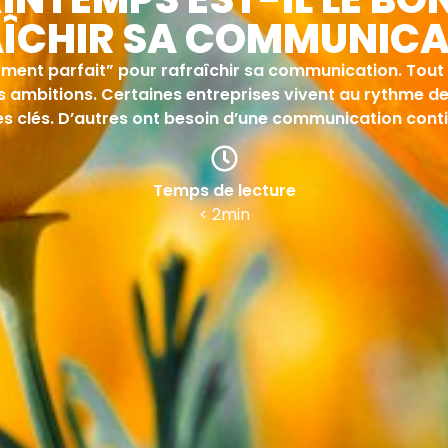
ÎCHIR SA COMMUNICA
moment parfait” pour rafraîchir sa communication. Tou
os ambitions. Certaines entreprises vivent au rythme d
s clés. D’autres ont besoin d’une communication contin
Temps de lecture
< 2min