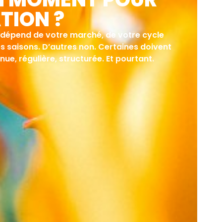
TION ?
t dépend de votre marché, de votre cycle
es saisons. D’autres non. Certaines doivent
ue, régulière, structurée. Et pourtant.